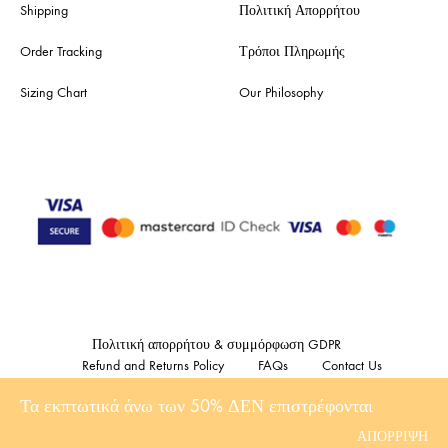
Shipping
Πολιτική Απορρήτου
Order Tracking
Τρόποι Πληρωμής
Sizing Chart
Our Philosophy
Πολιτική απορρήτου & συμμόρφωση GDPR
Refund and Returns Policy
FAQs
Contact Us
Τα εκπτωτικά άνω των 50% ΔΕΝ επιστρέφονται
©2023 Showroom47. All rights reserved Made with
by DonDigital .gr
ΑΠΌΡΡΙΨΗ