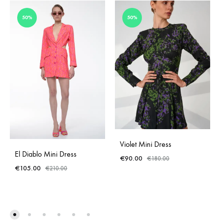
50%
50%
Violet Mini Dress
El Diablo Mini Dress
€
90.00
€
180.00
€
105.00
€
210.00