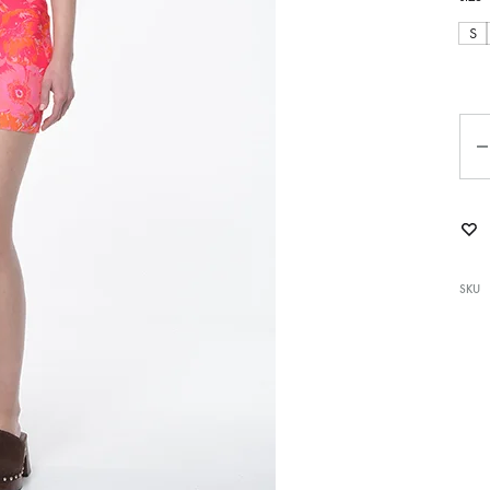
S
Ποσ
SKU