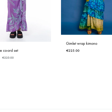
Gimlet wrap kimono
e co-ord set
€
225.00
€
225.00
ADD
TO
WISHLIST