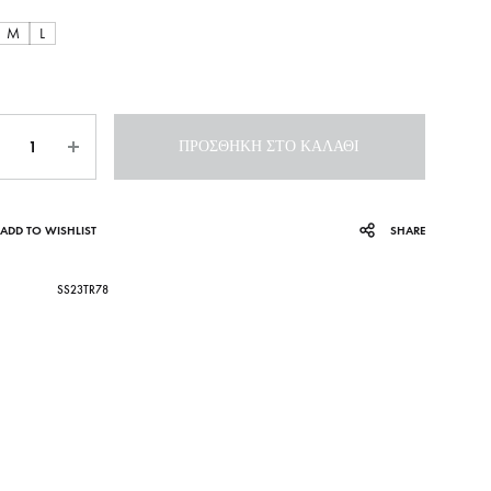
M
L
ότητα
ΠΡΟΣΘΉΚΗ ΣΤΟ ΚΑΛΆΘΙ
ADD TO WISHLIST
SHARE
SS23TR78