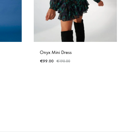
Onyx Mini Dress
€
99.00
€
190.00
ADD
ADD
TO
TO
WISHLIST
WISHLIST