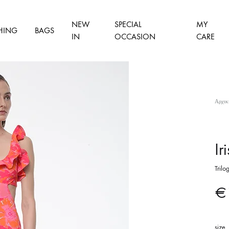
NEW
SPECIAL
MY
HING
BAGS
IN
OCCASION
CARE
Αρχικ
Ir
Trilo
€
size