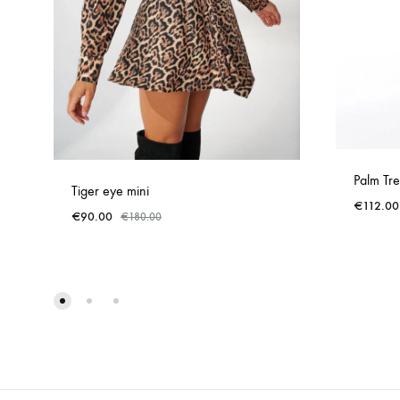
Palm Tre
Tiger eye mini
€
112.00
€
90.00
€
180.00
ADD
TO
WISHLIST