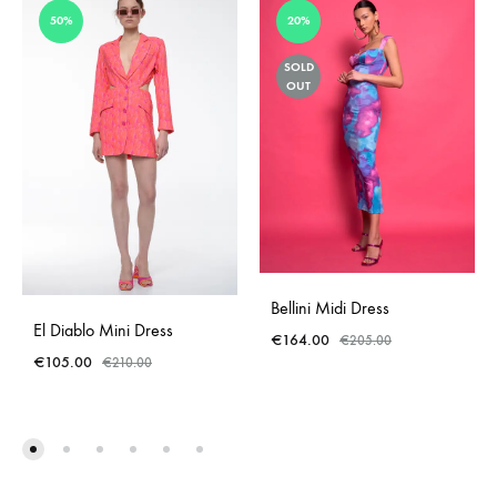
50%
20%
SOLD
OUT
Bellini Midi Dress
El Diablo Mini Dress
€
164.00
€
205.00
€
105.00
€
210.00