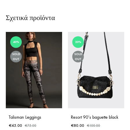
Σχετικά προϊόντα
40%
20%
SOLD
SOLD
OUT
OUT
Talisman Leggings
Resort 90’s baguette black
€
45.00
€
80.00
€
75.00
€
100.00