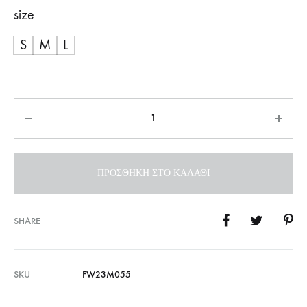
size
S
M
L
Ποσότητα
ΠΡΟΣΘΉΚΗ ΣΤΟ ΚΑΛΆΘΙ
SHARE
SKU
FW23M055