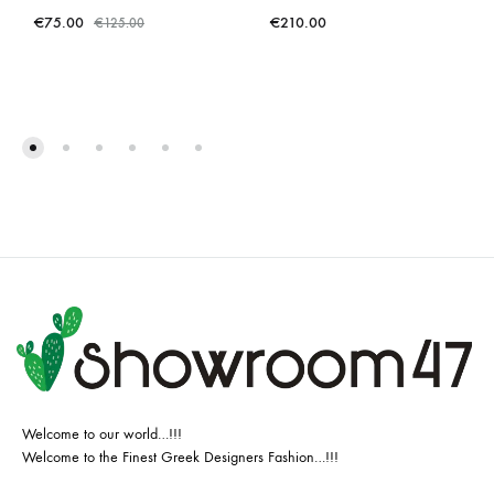
€
75.00
€
210.00
€
125.00
Welcome to our world…!!!
Welcome to the Finest Greek Designers Fashion…!!!