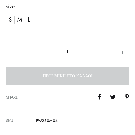
size
S
M
L
Ποσότητα
ΠΡΟΣΘΉΚΗ ΣΤΟ ΚΑΛΆΘΙ
SHARE
SKU
FW230M04