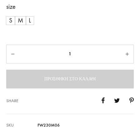
size
S
M
L
Ποσότητα
ΠΡΟΣΘΉΚΗ ΣΤΟ ΚΑΛΆΘΙ
SHARE
SKU
FW230M06