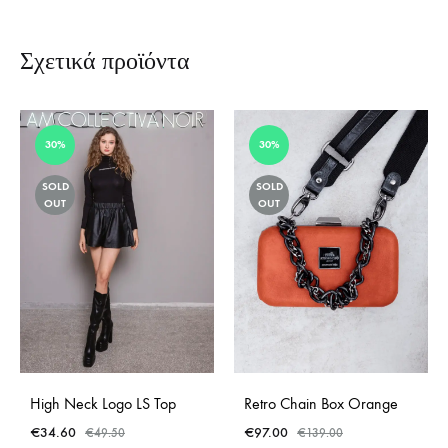
Σχετικά προϊόντα
30%
30%
SOLD
SOLD
OUT
OUT
High Neck Logo LS Top
Retro Chain Box Orange
€
34.60
€
97.00
€
49.50
€
139.00