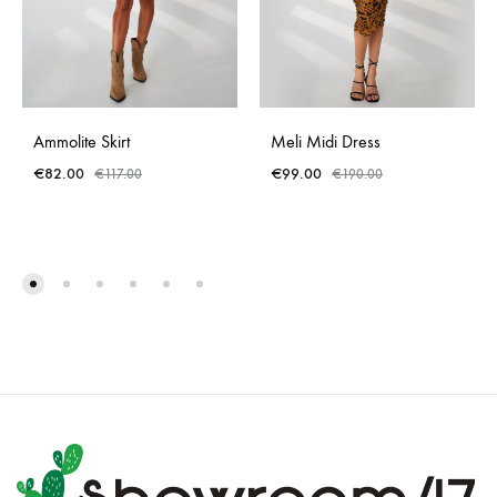
Ammolite Skirt
Meli Midi Dress
€
82.00
€
99.00
€
117.00
€
190.00