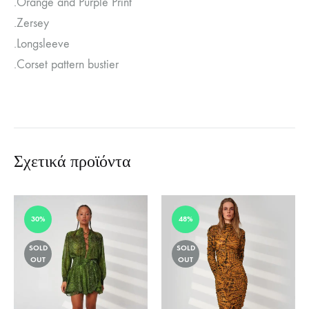
.Orange and Purple Print
.Zersey
.Longsleeve
.Corset pattern bustier
Σχετικά προϊόντα
30%
48%
SOLD
SOLD
OUT
OUT