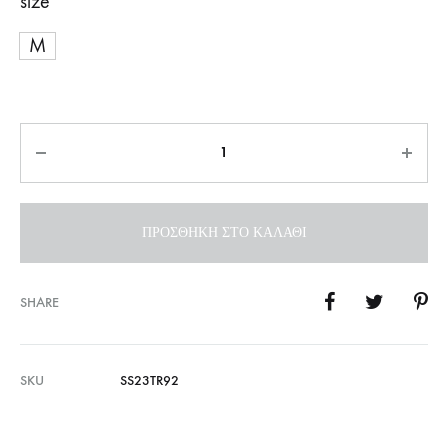
size
M
Ποσότητα
ΠΡΟΣΘΉΚΗ ΣΤΟ ΚΑΛΆΘΙ
SHARE
SKU
SS23TR92