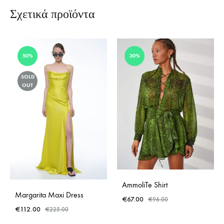
Σχετικά προϊόντα
50%
30%
SOLD
OUT
AmmoliTe Shirt
Margarita Maxi Dress
€
67.00
€
96.00
€
112.00
€
225.00