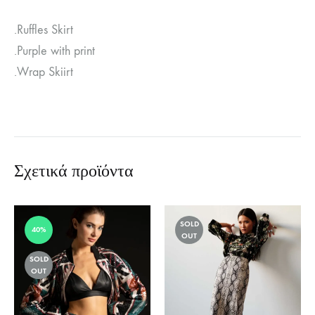
.Ruffles Skirt
.Purple with print
.Wrap Skiirt
Σχετικά προϊόντα
SOLD
40%
OUT
SOLD
OUT