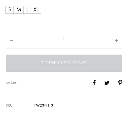
S
M
L
XL
Ποσότητα
ΠΡΟΣΘΉΚΗ ΣΤΟ ΚΑΛΆΘΙ
SHARE
SKU
FW23N113