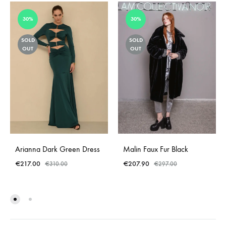
30%
30%
SOLD
SOLD
OUT
OUT
Arianna Dark Green Dress
Malin Faux Fur Black
€
217.00
€
207.90
€
310.00
€
297.00