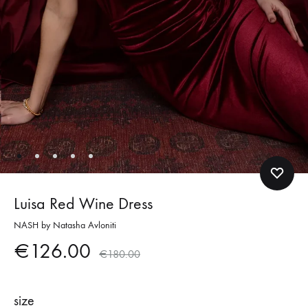
Luisa Red Wine Dress
NASH by Natasha Avloniti
€
126.00
€
180.00
size