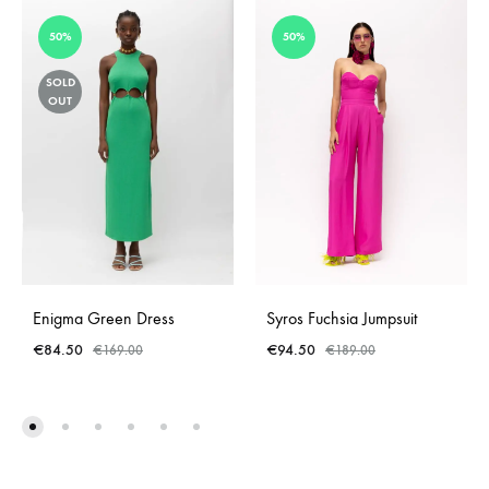
50%
50%
SOLD
OUT
Enigma Green Dress
Syros Fuchsia Jumpsuit
€
84.50
€
94.50
€
169.00
€
189.00