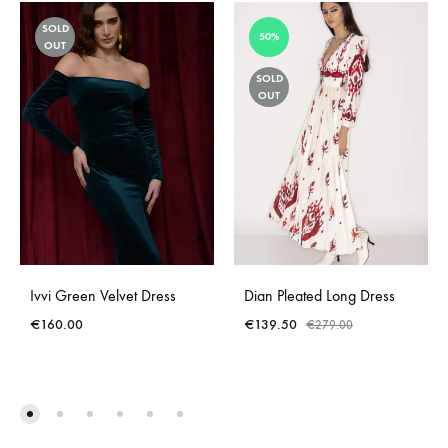
SOLD
50%
OUT
SOLD
OUT
Ivvi Green Velvet Dress
Dian Pleated Long Dress
€
160.00
€
139.50
€
279.00