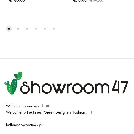
€
160.00
€
70.00
€
100.00
Welcome to our world…!!!
Welcome to the Finest Greek Designers Fashion…!!!
hello@showroom47.gr