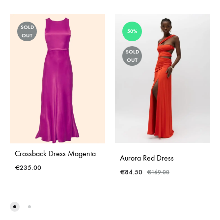
SOLD
50%
OUT
SOLD
OUT
Crossback Dress Magenta
Aurora Red Dress
€
235.00
€
84.50
€
169.00