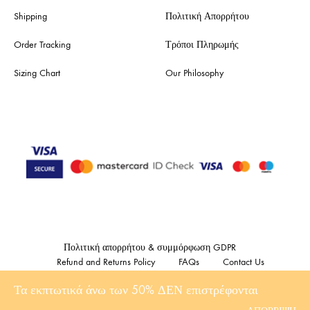
Shipping
Πολιτική Απορρήτου
Order Tracking
Τρόποι Πληρωμής
Sizing Chart
Our Philosophy
Πολιτική απορρήτου & συμμόρφωση GDPR
Refund and Returns Policy
FAQs
Contact Us
Τα εκπτωτικά άνω των 50% ΔΕΝ επιστρέφονται
©2023 Showroom47. All rights reserved Made with
by DonDigital .gr