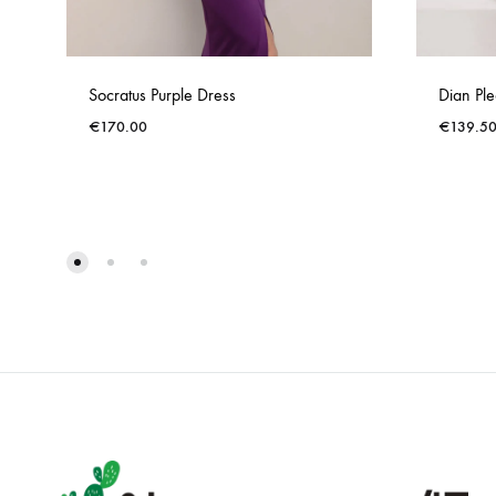
Socratus Purple Dress
Dian Pl
€
170.00
€
139.5
ADD
TO
WISHLIST