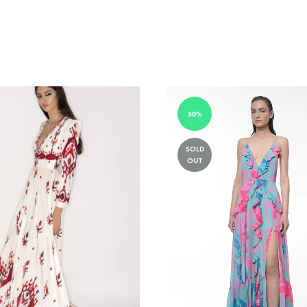
TO
WISHLIST
50%
SOLD
OUT