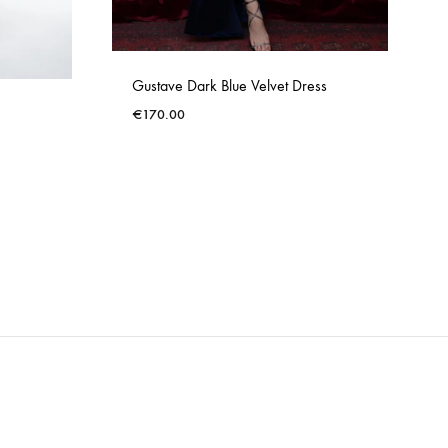
Gustave Dark Blue Velvet Dress
€
170.00
ADD
TO
ADD
WISHLIST
TO
WISHLIST