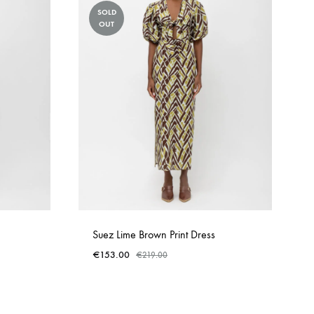
SOLD
OUT
Suez Lime Brown Print Dress
€
153.00
€
219.00
ADD
ADD