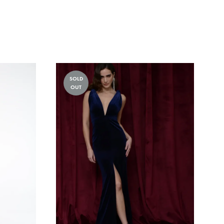
TO
TO
WISHLIST
WISHLIST
SOLD
OUT