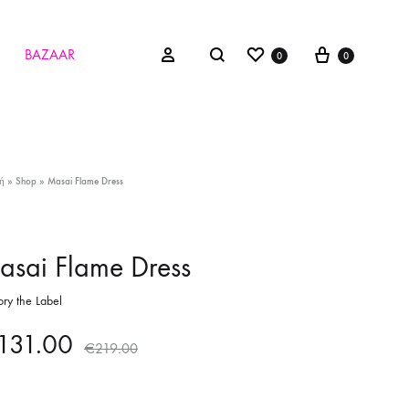
Wishlist
Cart
Search
Sign in
BAZAAR
0
0
ή
»
Shop
»
Masai Flame Dress
sai Flame Dress
ory the Label
131.00
€
219.00