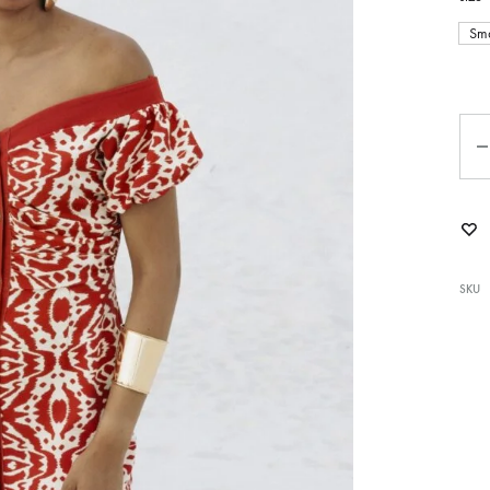
Sma
Ποσ
SKU