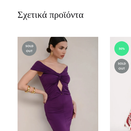
TO
WISHLIST
Σχετικά προϊόντα
SOLD
50%
OUT
SOLD
OUT