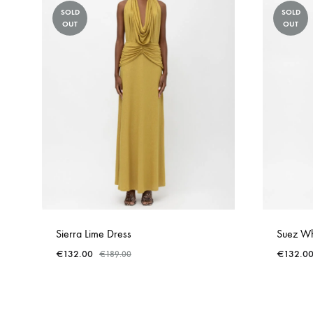
SOLD
SOLD
OUT
OUT
Sierra Lime Dress
Suez Wh
€
132.00
€
132.0
€
189.00
ADD