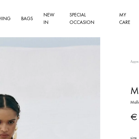
NEW
SPECIAL
MY
HING
BAGS
IN
OCCASION
CARE
Αρχικ
Ma
Mall
€
size