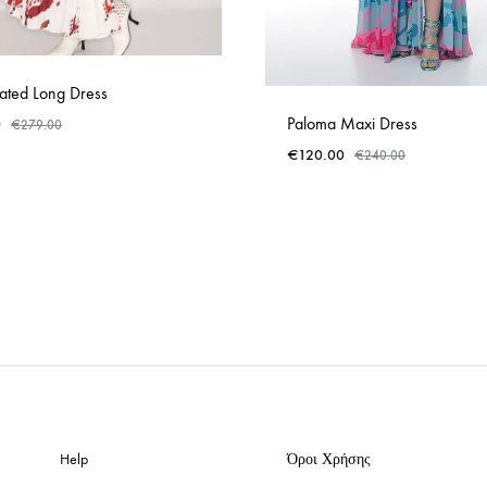
eated Long Dress
Paloma Maxi Dress
0
€
279.00
€
120.00
€
240.00
ADD
TO
WISHLIST
Help
Όροι Χρήσης