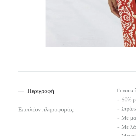
Περιγραφή
Γυναικε
– 60% ρ
Επιπλέον πληροφορίες
– Στράπ
– Με μα
– Με λά