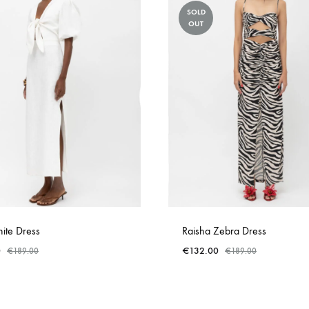
SOLD
OUT
ite Dress
Raisha Zebra Dress
0
€
132.00
€
189.00
€
189.00
ADD