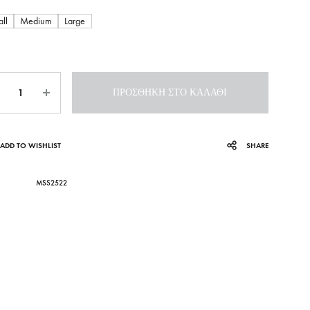
ll
Medium
Large
ότητα
ΠΡΟΣΘΉΚΗ ΣΤΟ ΚΑΛΆΘΙ
ADD TO WISHLIST
SHARE
MSS2522