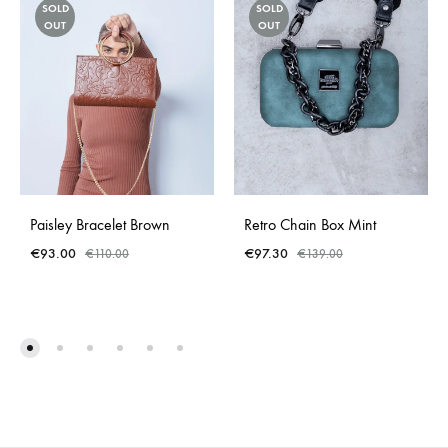
SOLD
SOLD
OUT
OUT
Paisley Bracelet Brown
Retro Chain Box Mint
€
93.00
€
97.30
€
110.00
€
139.00