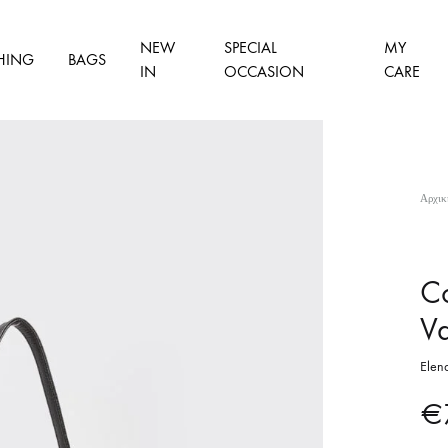
NEW
SPECIAL
MY
HING
BAGS
IN
OCCASION
CARE
Αρχικ
Co
Va
Elen
€