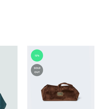
12%
SOLD
OUT