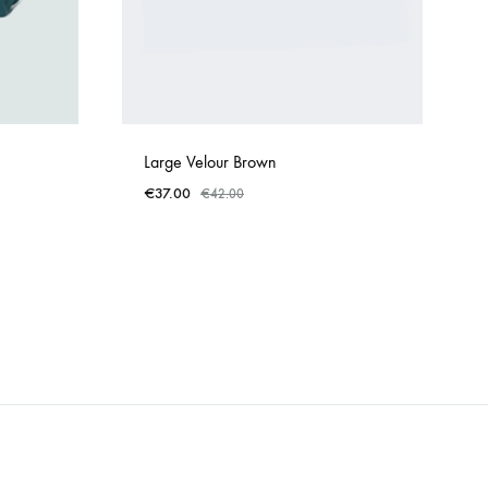
Large Velour Brown
€
37.00
€
42.00
ADD
ADD
TO
TO
WISHLIST
WISHLIST