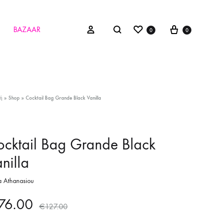
Wishlist
Cart
Search
Sign in
BAZAAR
0
0
ή
»
Shop
»
Cocktail Bag Grande Black Vanilla
cktail Bag Grande Black
nilla
a Athanasiou
76.00
€
127.00