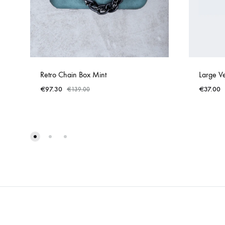
Retro Chain Box Mint
Large V
€
97.30
€
37.00
€
139.00
ADD
TO
WISHLIST