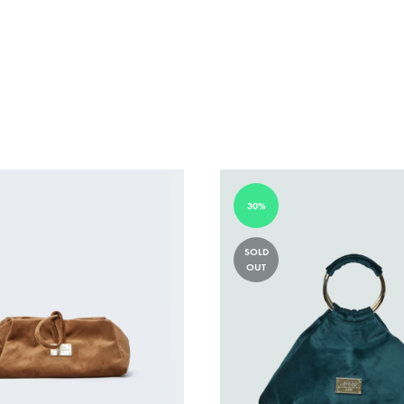
30%
SOLD
OUT