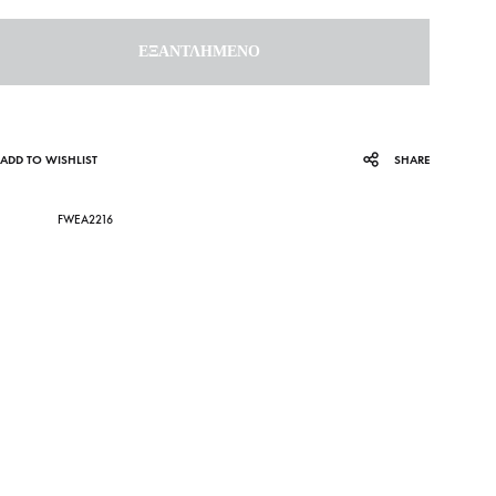
ΕΞΑΝΤΛΗΜΈΝΟ
ADD TO WISHLIST
SHARE
FWEA2216