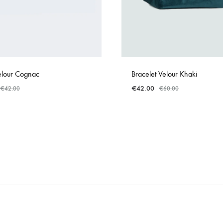
elour Cognac
Bracelet Velour Khaki
€
42.00
€
42.00
€
60.00
ADD
TO
WISHLIST