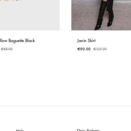
illow Baguette Black
Janin Skirt
€
90.00
€
88.00
€
129.00
ADD
TO
WISHLIST
Help
Όροι Χρήσης