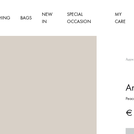
NEW
SPECIAL
MY
HING
BAGS
IN
OCCASION
CARE
Αρχικ
An
Peac
€