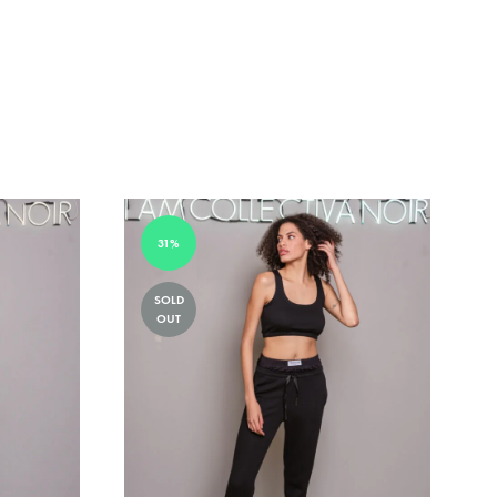
ADD
TO
WISHLIST
31%
SOLD
OUT