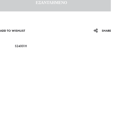
ΕΞΑΝΤΛΗΜΈΝΟ
ADD TO WISHLIST
SHARE
S24001H