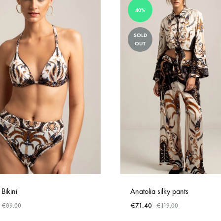
40%
SOLD
OUT
 Bikini
Anatolia silky pants
€
71.40
€
89.00
€
119.00