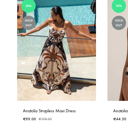
50%
50%
SOLD
SOLD
OUT
OUT
Anatolia Strapless Maxi Dress
Anatolia
€
99.00
€
44.50
€
198.00