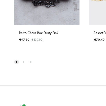
Retro Chain Box Dusty Pink
Resort P
€
97.30
€
70.40
€
139.00
ADD
TO
WISHLIST