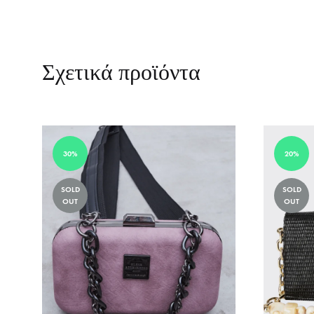
ADD
TO
WISHLIST
Σχετικά προϊόντα
30%
20%
SOLD
SOLD
OUT
OUT