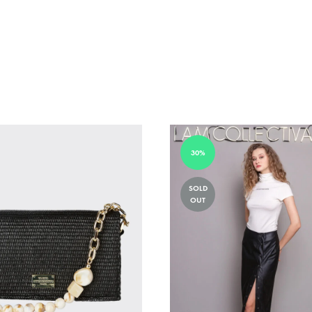
ADD
TO
WISHLIST
30%
SOLD
OUT