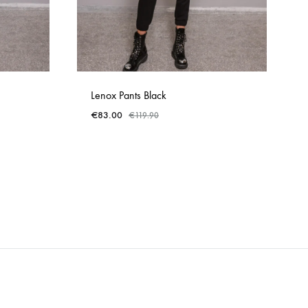
Lenox Pants Black
€
83.00
€
119.90
ADD
ADD
TO
TO
WISHLIST
WISHLIST