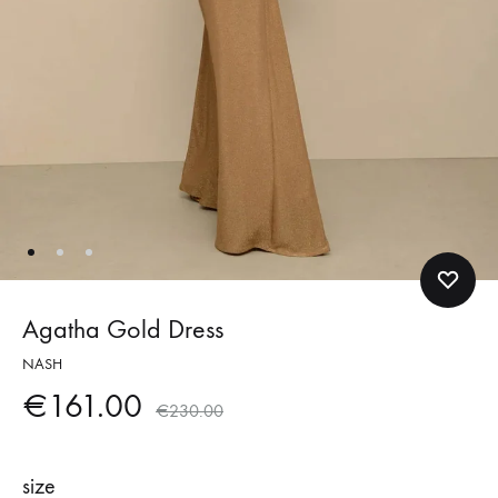
Agatha Gold Dress
NASH
€
161.00
€
230.00
size