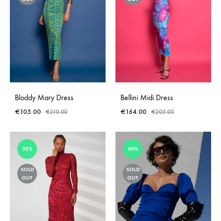
Bloddy Mary Dress
Bellini Midi Dress
€
105.00
€
164.00
€
210.00
€
205.00
32%
50%
SOLD
SOLD
OUT
OUT