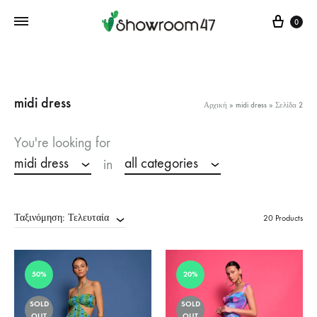
Cart
0
midi dress
Αρχική
»
midi dress
»
Σελίδα 2
You're looking for
midi dress
all categories
in
Ταξινόμηση: Τελευταία
20 Products
50%
20%
SOLD
SOLD
OUT
OUT