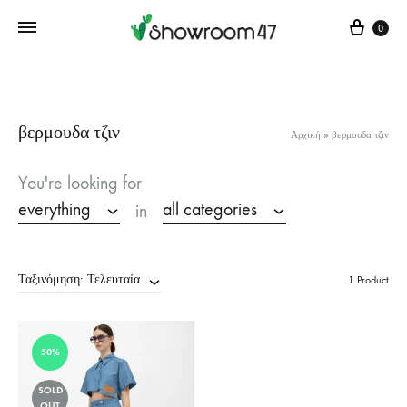
Cart
0
βερμουδα τζιν
Αρχική
»
βερμουδα τζιν
You're looking for
everything
all categories
in
Ταξινόμηση: Τελευταία
1 Product
50%
SOLD
OUT