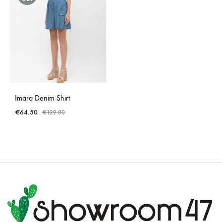
Imara Denim Shirt
€
64.50
€
129.00