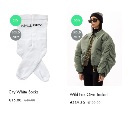
21%
30%
SOLD
SOLD
OUT
OUT
City White Socks
Wild Fox Oive Jacket
€
15.00
€
19.00
€
139.30
€
199.00