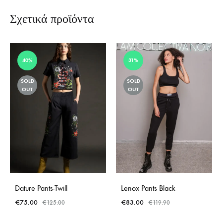
Σχετικά προϊόντα
40%
31%
SOLD
SOLD
OUT
OUT
Dature Pants-Twill
Lenox Pants Black
€
75.00
€
83.00
€
125.00
€
119.90