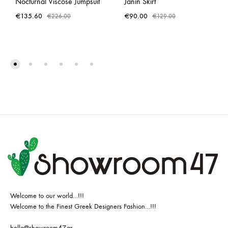
Nocturnal Viscose Jumpsuit
Janin Skirt
€
135.60
€
90.00
€
226.00
€
129.00
Welcome to our world…!!!
Welcome to the Finest Greek Designers Fashion…!!!
hello@showroom47.gr