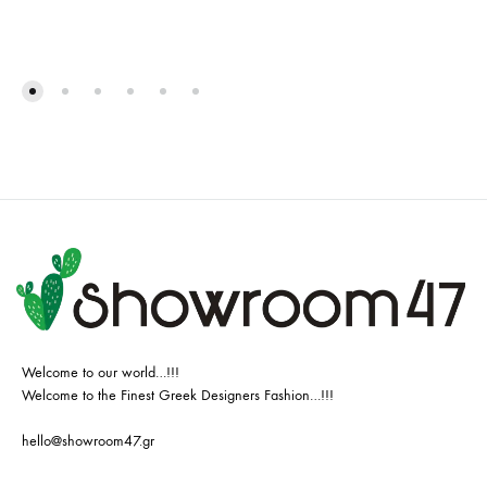
Welcome to our world…!!!
Welcome to the Finest Greek Designers Fashion…!!!
hello@showroom47.gr