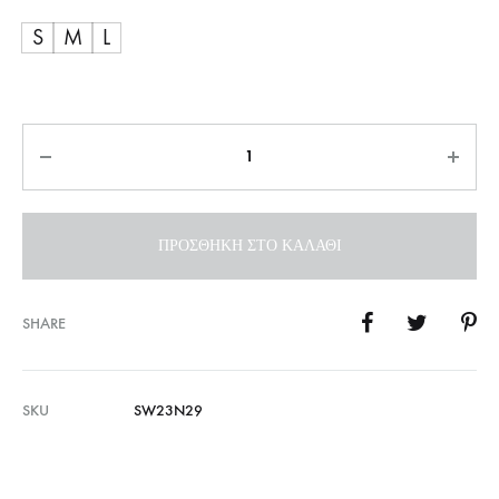
S
M
L
Ποσότητα
ΠΡΟΣΘΉΚΗ ΣΤΟ ΚΑΛΆΘΙ
SHARE
SKU
SW23N29