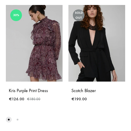
SOLD
30%
OUT
Kris Purple Print Dress
Scotch Blazer
€
126.00
€
190.00
€
180.00