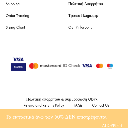
Shipping
Πολιτική Απορρήτου
Order Tracking
Τρόποι Πληρωμής
Sizing Chart
Our Philosophy
Πολιτική απορρήτου & συμμόρφωση GDPR
Refund and Returns Policy
FAQs
Contact Us
Τα εκπτωτικά άνω των 50% ΔΕΝ επιστρέφονται
©2023 Showroom47. All rights reserved Made with
by DonDigital .gr
ΑΠΌΡΡΙΨΗ