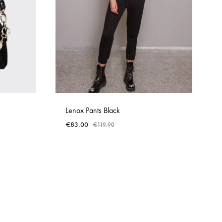
Lenox Pants Black
€
83.00
€
119.90
ADD
ADD
TO
TO
WISHLIST
WISHLIST