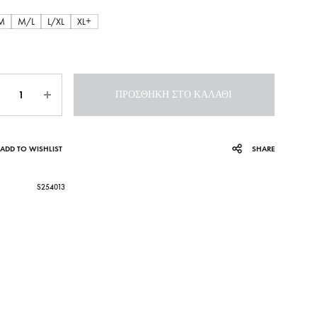
M
M/L
L/XL
XL+
ότητα
ΠΡΟΣΘΉΚΗ ΣΤΟ ΚΑΛΆΘΙ
ADD TO WISHLIST
SHARE
S254013