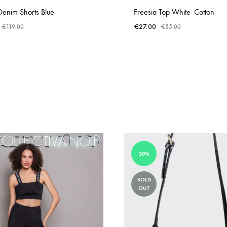
Denim Shorts Blue
Freesia Top White- Cotton
€
27.00
€
119.00
€
55.00
ADD
TO
WISHLIST
20%
SOLD
OUT