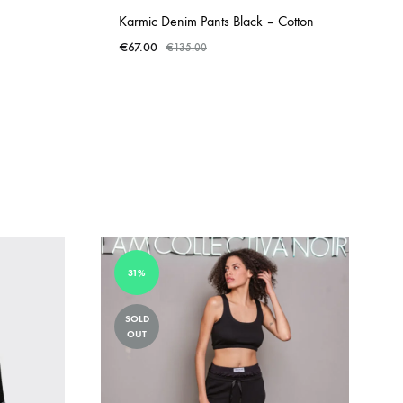
Karmic Denim Pants Black – Cotton
€
67.00
€
135.00
ADD
ADD
TO
TO
WISHLIST
WISHLIST
31%
SOLD
OUT