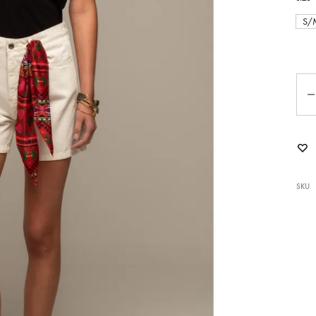
S/
Ποσ
SKU