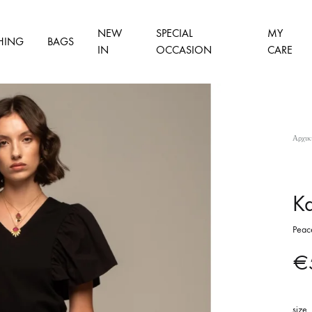
NEW
SPECIAL
MY
HING
BAGS
IN
OCCASION
CARE
Αρχικ
Ka
Peac
€
size