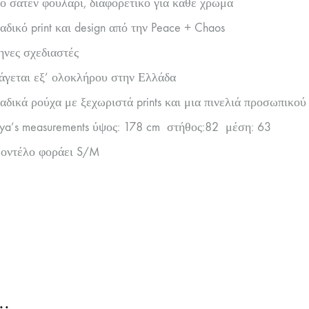
 σατέν φουλάρι, διαφορετικό για κάθε χρώμα
δικό print και design από την Peace + Chaos
νες σχεδιαστές
γεται εξ’ ολοκλήρου στην Ελλάδα
δικά ρούχα με ξεχωριστά prints και μια πινελιά προσωπικού
ya’s measurements ύψος: 178 cm στήθος:82 μέση: 63
μοντέλο φοράει S/M
…