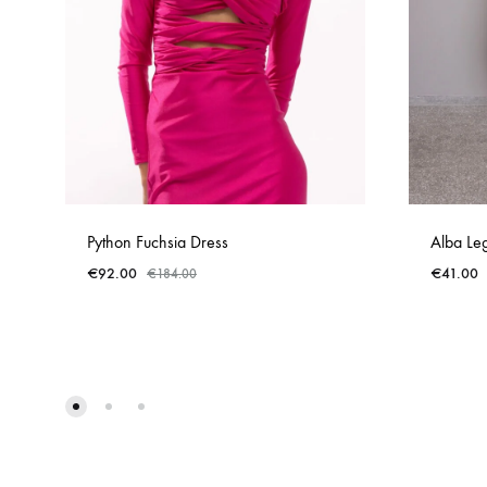
Python Fuchsia Dress
Alba Le
€
92.00
€
41.00
€
184.00
ADD
TO
WISHLIST