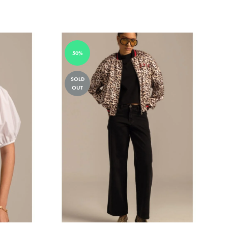
50%
SOLD
OUT