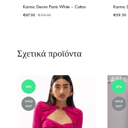
Karmic Denim Pants White – Cotton
Karmic 
€
67.00
€
59.50
€
135.00
ADD
TO
WISHLIST
Σχετικά προϊόντα
50%
31%
SOLD
SOLD
OUT
OUT