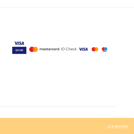
ση GDPR
Refund and Returns Policy
FAQs
Contact Us
ΑΠΌΡΡΙΨΗ