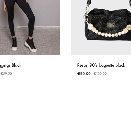
ggings Black
Resort 90’s baguette black
€
80.00
€
59.50
€
100.00
ADD
TO
WISHLIST