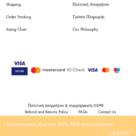
Shipping
Πολιτική Απορρήτου
Order Tracking
Τρόποι Πληρωμής
Sizing Chart
Our Philosophy
Πολιτική απορρήτου & συμμόρφωση GDPR
Refund and Returns Policy
FAQs
Contact Us
Τα εκπτωτικά άνω των 50% ΔΕΝ επιστρέφονται
©2023 Showroom47. All rights reserved Made with
by DonDigital .gr
ΑΠΌΡΡΙΨΗ