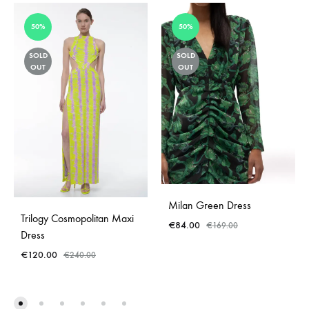
50%
50%
SOLD
SOLD
OUT
OUT
Milan Green Dress
Trilogy Cosmopolitan Maxi
€
84.00
€
169.00
Dress
€
120.00
€
240.00