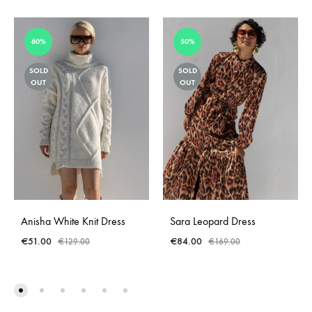
60%
50%
SOLD
SOLD
OUT
OUT
Anisha White Knit Dress
Sara Leopard Dress
€
51.00
€
84.00
€
129.00
€
169.00