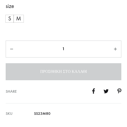
size
S
M
Ποσότητα
ΠΡΟΣΘΉΚΗ ΣΤΟ ΚΑΛΆΘΙ
SHARE
SKU
SS23M80