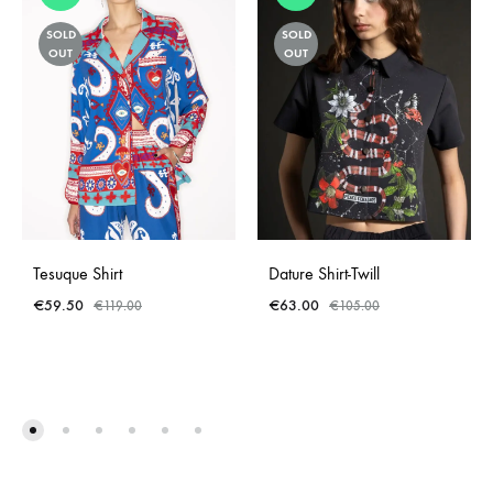
SOLD
SOLD
OUT
OUT
Tesuque Shirt
Dature Shirt-Twill
€
59.50
€
63.00
€
119.00
€
105.00