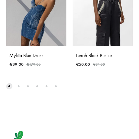
Mylitta Blue Dress
Lunah Black Bustier
€
89.00
€
50.00
€
179.00
€
94.00