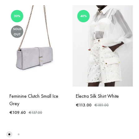
20%
40%
SOLD
OUT
Feminine Clutch Small Ice
Electra Silk Shirt White
Grey
€
113.00
€
189.00
€
109.60
€
137.00