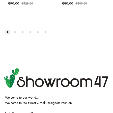
€
90.00
€
80.00
€
129.00
€
100.00
Welcome to our world…!!!
Welcome to the Finest Greek Designers Fashion…!!!