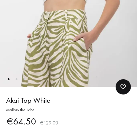
Akai Top White
Mallory the Label
€
64.50
€
129.00