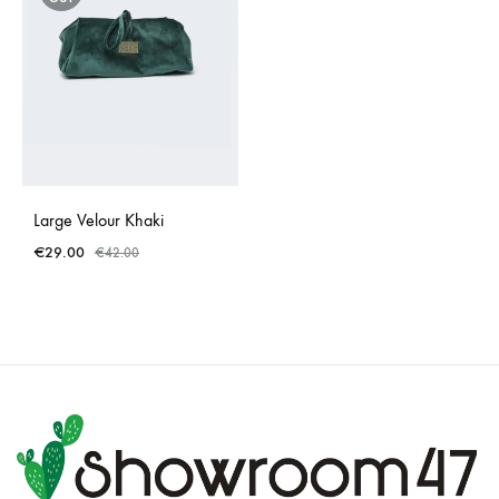
Large Velour Khaki
€
29.00
€
42.00