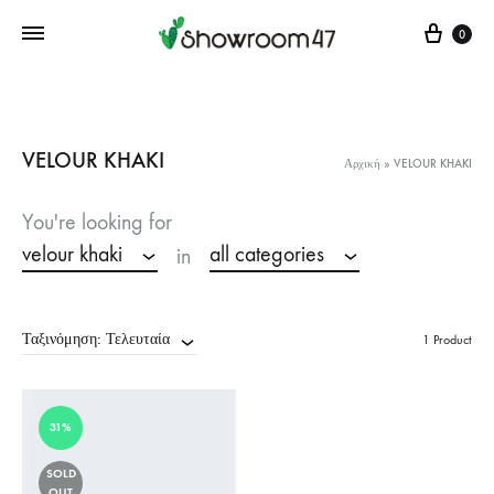
Cart
0
VELOUR KHAKI
Αρχική
»
VELOUR KHAKI
You're looking for
velour khaki
all categories
in
Ταξινόμηση: Τελευταία
1 Product
31%
SOLD
OUT