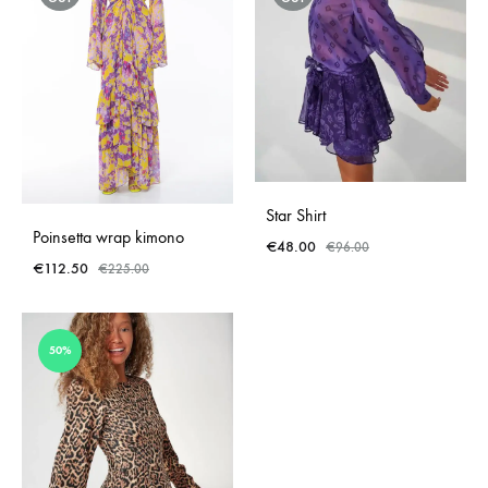
Star Shirt
Poinsetta wrap kimono
€
48.00
€
96.00
€
112.50
€
225.00
50%