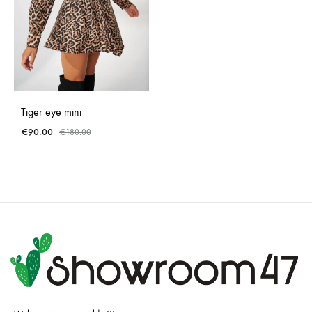
Tiger eye mini
€
90.00
€
180.00