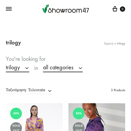
Cart
0
trilogy
Αρχική
»
trilogy
You're looking for
trilogy
all categories
in
Ταξινόμηση: Τελευταία
3 Products
50%
50%
SOLD
SOLD
OUT
OUT