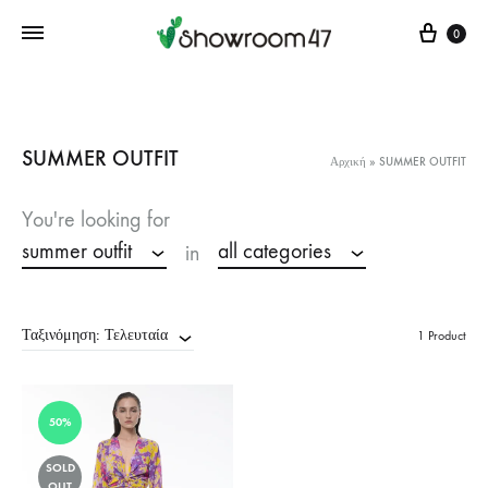
Cart
0
SUMMER OUTFIT
Αρχική
»
SUMMER OUTFIT
You're looking for
summer outfit
all categories
in
Ταξινόμηση: Τελευταία
1 Product
50%
SOLD
OUT