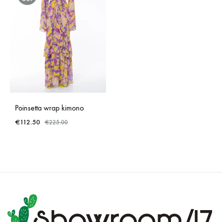
Poinsetta wrap kimono
€
112.50
€
225.00