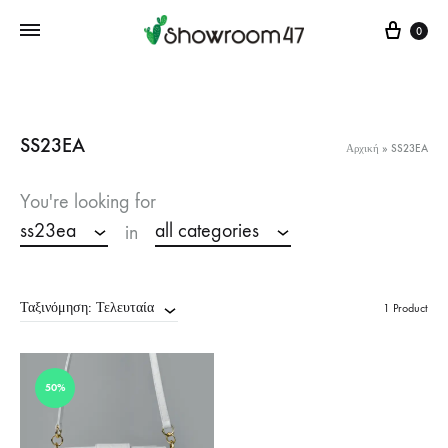
Cart
0
SS23EA
Αρχική
»
SS23EA
You're looking for
ss23ea
all categories
in
Ταξινόμηση: Τελευταία
1 Product
50%