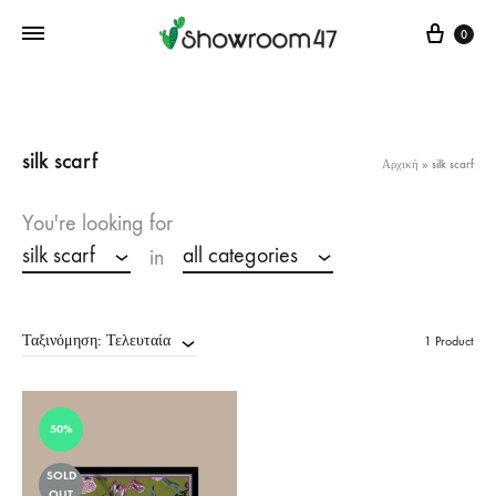
Cart
0
silk scarf
Αρχική
»
silk scarf
You're looking for
silk scarf
all categories
in
Ταξινόμηση: Τελευταία
1 Product
50%
SOLD
OUT