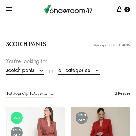
Cart
0
SCOTCH PANTS
Αρχική
»
SCOTCH PANTS
You're looking for
scotch pants
all categories
in
Ταξινόμηση: Τελευταία
2 Products
SOLD
30%
OUT
SOLD
OUT