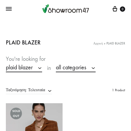
Cart
0
PLAID BLAZER
Αρχική
»
PLAID BLAZER
You're looking for
plaid blazer
all categories
in
Ταξινόμηση: Τελευταία
1 Product
SOLD
OUT