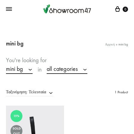
Cart
0
mini bg
Αρχική
»
mini bg
You're looking for
mini bg
all categories
in
Ταξινόμηση: Τελευταία
1 Product
15%
SOLD
OUT