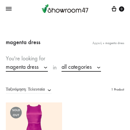
Cart
0
magenta dress
Αρχική
»
magenta dress
You're looking for
magenta dress
all categories
in
Ταξινόμηση: Τελευταία
1 Product
SOLD
OUT