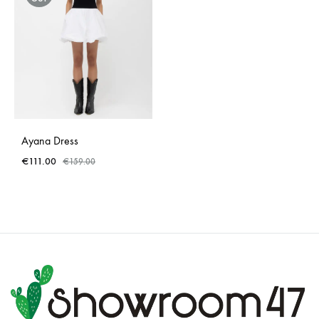
Ayana Dress
€
111.00
€
159.00