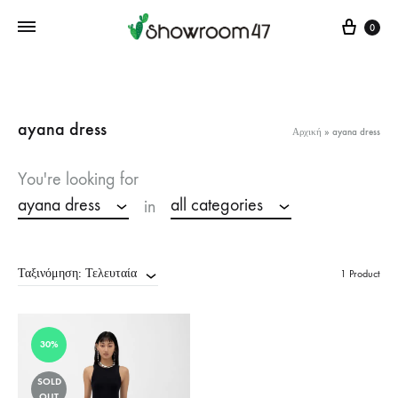
Cart
0
ayana dress
Αρχική
»
ayana dress
You're looking for
ayana dress
all categories
in
Ταξινόμηση: Τελευταία
1 Product
30%
SOLD
OUT