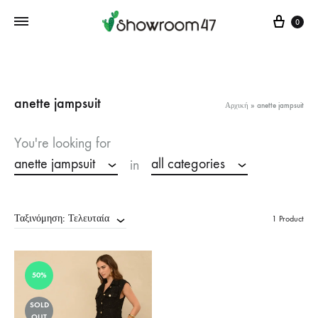
Cart
0
anette jampsuit
Αρχική
»
anette jampsuit
You're looking for
anette jampsuit
all categories
in
Ταξινόμηση: Τελευταία
1 Product
50%
SOLD
OUT