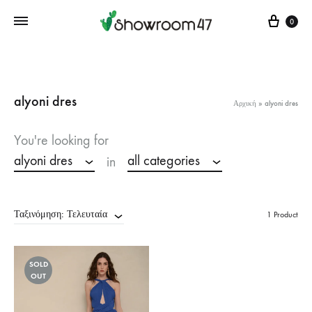
Cart
0
alyoni dres
Αρχική
»
alyoni dres
You're looking for
alyoni dres
all categories
in
Ταξινόμηση: Τελευταία
1 Product
SOLD
OUT