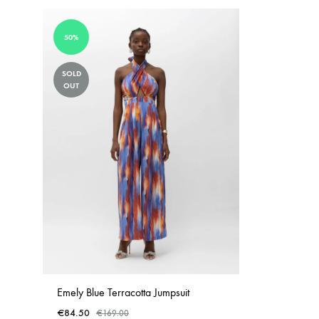
50%
SOLD
OUT
Emely Blue Terracotta Jumpsuit
€
84.50
€
169.00