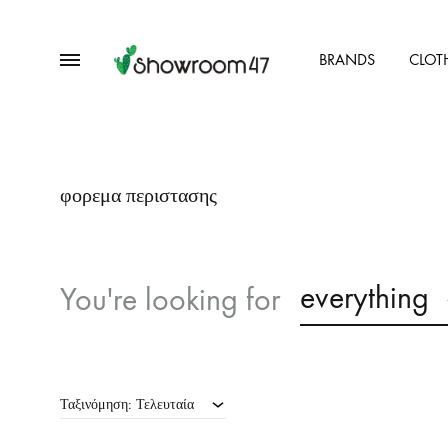
Menu
BRANDS
CLOT
showroom47.gr
Our
Collection
φορεμα περιστασης
everything
You're looking for
Ταξινόμηση: Τελευταία