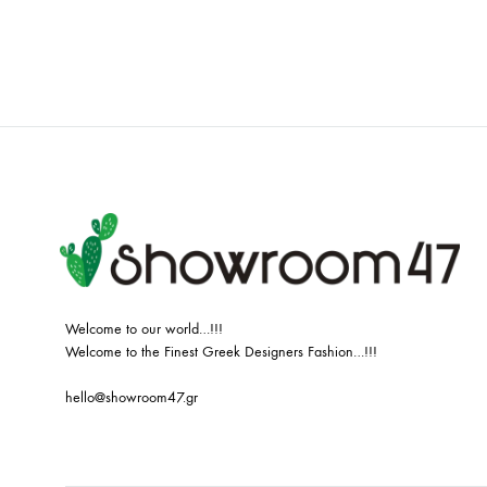
ADD
TO
WISHLIST
Welcome to our world…!!!
Welcome to the Finest Greek Designers Fashion…!!!
hello@showroom47.gr