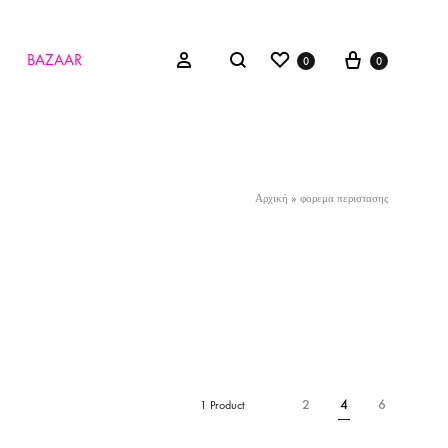
Wishlist
Cart
Search
Sign in
BAZAAR
0
0
Αρχική
»
φορεμα περιστασης
2
4
6
1 Product