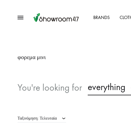
Menu
BRANDS
CLOT
showroom47.gr
Our
Collection
φορεμα μινι
everything
You're looking for
Ταξινόμηση: Τελευταία