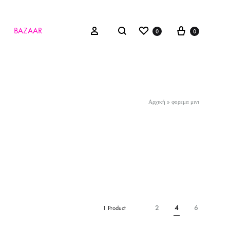
Wishlist
Cart
Search
Sign in
BAZAAR
0
0
Αρχική
»
φορεμα μινι
2
4
6
1 Product