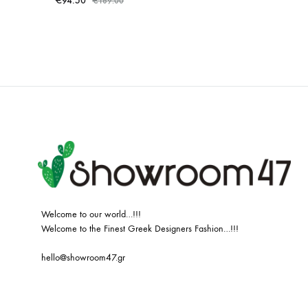
€
94.50
€
189.00
ADD
TO
WISHLIST
Welcome to our world…!!!
Welcome to the Finest Greek Designers Fashion…!!!
hello@showroom47.gr