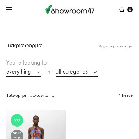
Cart
0
μακρια φορμα
Αρχική
»
μακρια φορμα
You're looking for
everything
all categories
in
Ταξινόμηση: Τελευταία
1 Product
50%
SOLD
OUT