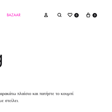
Wishlist
Cart
Search
Sign in
BAZAAR
0
0
g
παρακάτω πλαίσιο και πατήστε το κουμπί
ε στείλει.